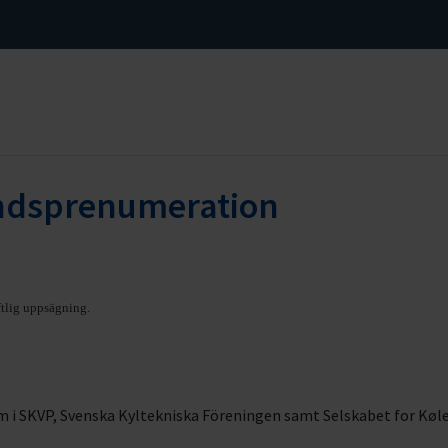
andsprenumeration
tlig uppsägning.
em i SKVP, Svenska Kyltekniska Föreningen samt Selskabet for Køl