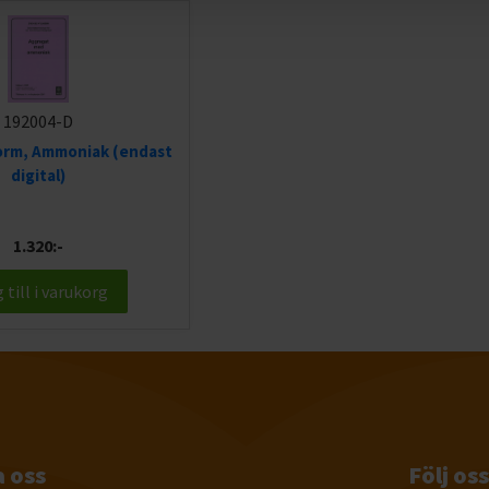
192004-D
orm, Ammoniak (endast
digital)
1.320:-
 till i varukorg
 oss
Följ oss