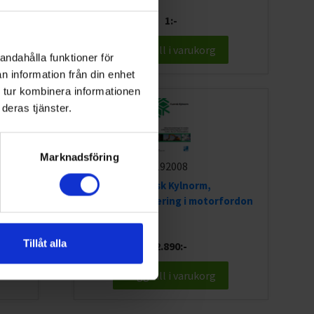
1:-
Lägg till i varukorg
andahålla funktioner för
n information från din enhet
 tur kombinera informationen
deras tjänster.
Marknadsföring
192008
Svensk Kylnorm,
Luftkonditionering i motorfordon
Tillåt alla
2.890:-
Lägg till i varukorg