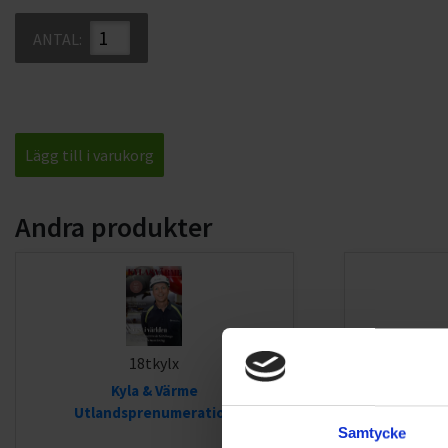
ANTAL:
Lägg till i varukorg
Andra produkter
18tkylx
Kyla & Värme
Handbok 27 
Utlandsprenumeration
Samtycke