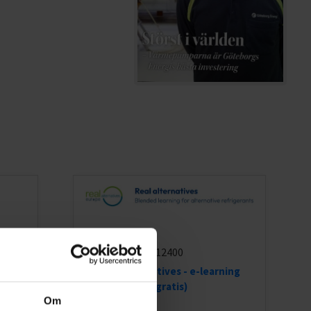
12400
Real Alternatives - e-learning
(gratis)
Om