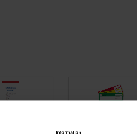
KT27
192310
- Kylteknikens grunder
GRÖN kontrolletikett
Information