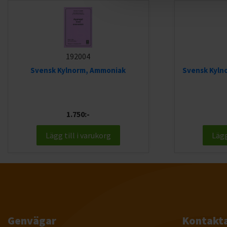
192004
Svensk Kylnorm, Ammoniak
Svensk Kyln
1.750:-
Lägg till i varukorg
Lägg
Genvägar
Kontakta