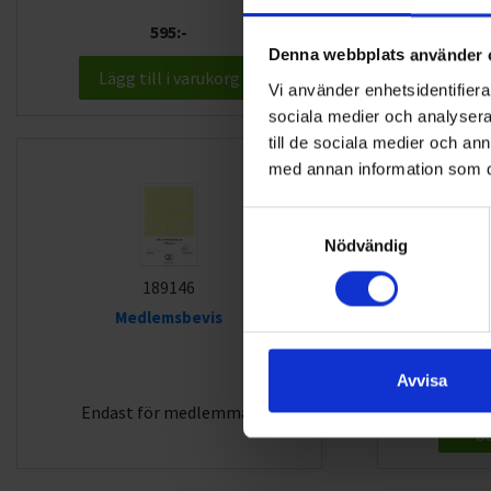
595:-
Denna webbplats använder 
Lägg till i varukorg
Lägg
Vi använder enhetsidentifierar
sociala medier och analysera 
till de sociala medier och a
med annan information som du 
Samtyckesval
Nödvändig
189146
Installation
Medlemsbevis
Avvisa
Endast för medlemmar
Lägg