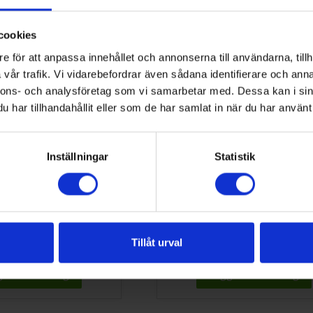
550:-
180:-
cookies
 till i varukorg
Lägg till i varukorg
e för att anpassa innehållet och annonserna till användarna, tillh
vår trafik. Vi vidarebefordrar även sådana identifierare och anna
nnons- och analysföretag som vi samarbetar med. Dessa kan i sin
har tillhandahållit eller som de har samlat in när du har använt 
Inställningar
Statistik
189122
189139
sskylt/Tillv/Stat-Fartyg
Journalskylt
Tillåt urval
50:-
50:-
 till i varukorg
Lägg till i varukorg