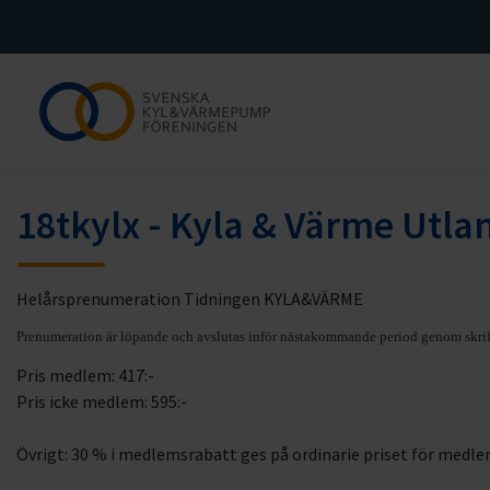
18tkylx - Kyla & Värme Utl
Helårsprenumeration Tidningen KYLA&VÄRME
Prenumeration är löpande och avslutas inför nästakommande period genom skrif
Pris medlem: 417:-
Pris icke medlem: 595:-
Övrigt: 30 % i medlemsrabatt ges på ordinarie priset för medl