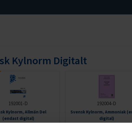
sk Kylnorm Digitalt
192001-D
192004-D
sk Kylnorm, Allmän Del
Svensk Kylnorm, Ammoniak (e
(endast digital)
digital)