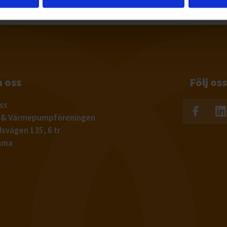
 oss
Följ oss
ss
l & Värmepumpföreningen
svägen 135, 6 tr
mma