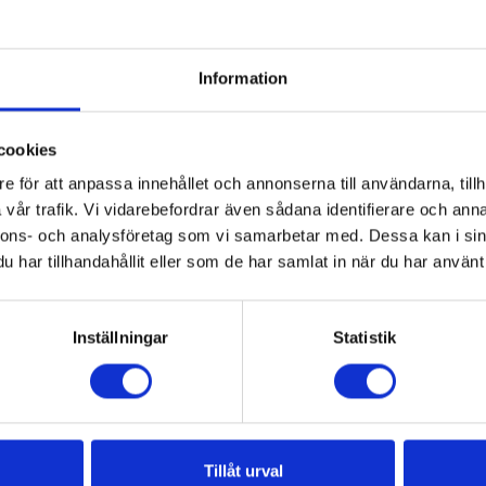
3.390:-
1.320:-
Lägg till i varukorg
Lägg till i varukorg
Information
cookies
e för att anpassa innehållet och annonserna till användarna, tillh
vår trafik. Vi vidarebefordrar även sådana identifierare och anna
nnons- och analysföretag som vi samarbetar med. Dessa kan i sin
192008-D
192102-D
har tillhandahållit eller som de har samlat in när du har använt 
Svensk Kylnorm,
Svensk Kylnorm, Aggregat 
ditionering i motorfordon
brandfarliga köldmedier (en
(endast digital)
digital)
Inställningar
Statistik
2.300:-
2.300:-
Lägg till i varukorg
Lägg till i varukorg
Tillåt urval