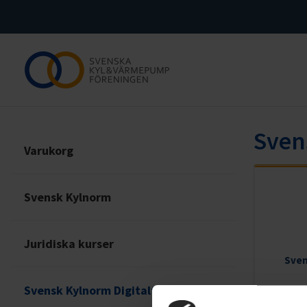
Sven
Varukorg
Svensk Kylnorm
Juridiska kurser
Sven
Svensk Kylnorm Digitalt