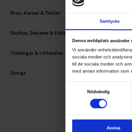
Prov, Kurser & Tester
Samtycke
Skyltar, Dekaler & Etiketter
Denna webbplats använder 
Vi använder enhetsidentifierar
Tidningar & Litteratur
sociala medier och analysera 
till de sociala medier och a
med annan information som du 
Övrigt
Luftkon
Samtyckesval
Nödvändig
Avvisa