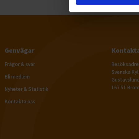
Genvägar
Kontakta
Frågor & svar
Besöksadre
Svenska Ky
Bli medlem
Gustavslund
167 51 Bro
Nyheter & Statistik
Kontakta oss