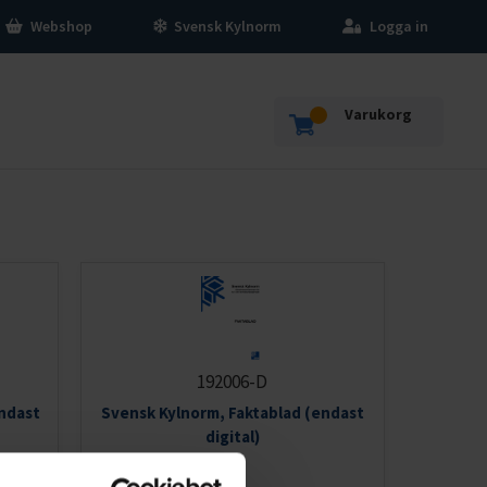
Webshop
Svensk Kylnorm
Logga in
Varukorg
192006-D
ndast
Svensk Kylnorm, Faktablad (endast
digital)