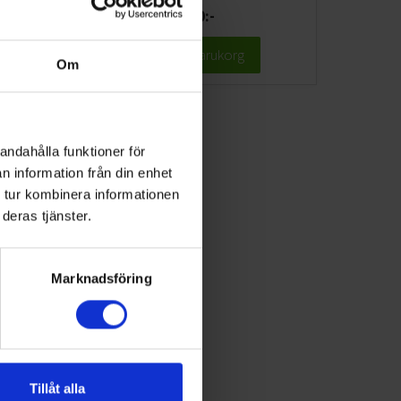
3.390:-
Lägg till i varukorg
Om
andahålla funktioner för
n information från din enhet
 tur kombinera informationen
deras tjänster.
med
dast
Marknadsföring
Tillåt alla