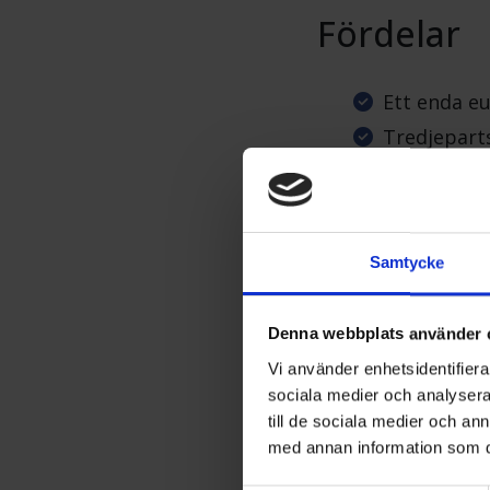
Fördelar
Ett enda eu
Tredjepart
Ecodesign (
testning oc
Återkomman
kvalitetsha
Samtycke
Ett transp
marknade
Denna webbplats använder 
Ömsesidig 
Vi använder enhetsidentifierar
Smidig öve
sociala medier och analysera 
Quality lab
till de sociala medier och a
med annan information som du 
Hur du de