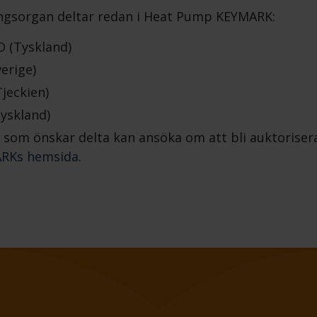
ringsorgan deltar redan i Heat Pump KEYMARK:
 (Tyskland)
erige)
jeckien)
Tyskland)
n som önskar delta kan ansöka om att bli auktoriser
RKs hemsida
.