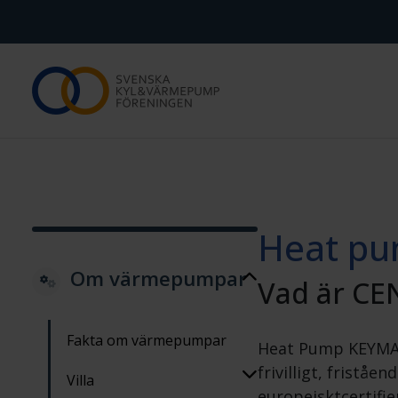
Om SKVP
Medl
Vad gör Svenska Kyl & Värmepumpföreningen?
Bli me
Vi som jobbar här
Varför 
FAQ
Medle
Heat p
Kontakta oss
Våra 
Om värmepumpar
Press
Vad är C
Fakta om värmepumpar
Heat Pump KEYMAR
frivilligt, friståend
Villa
europeisktcertifi