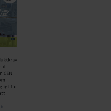
duktkrav
eat
n CEN.
som
gligt för
att
cb