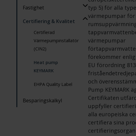
Hur går man
typ 5) för alla typ
Fastighet
tillväga
värmepumpar för
Installation, Drift &
Certifiering & Kvalitet
rumsuppvärmning,
Rot-avdraget
Underhåll
tappvarmvattenbe
Certifierad
värmepumpar
Avtal
Värmepumpinstallatör
förtappvarmvatt
(CIN2)
förekommer enlig
Heat pump
EU förordning 813
KEYMARK
friståendetredje
och överensstämme
EHPA Quality Label
Pump KEYMARK ägs
Certifikaten utfär
Besparingskalkyl
uppfyller certifie
alla europeiska ce
certifiera sina pr
certifieringsorgan