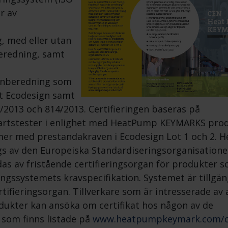
er av
 med eller utan
redning, samt
enberedning som
t Ecodesign samt
/2013 och 814/2013. Certifieringen baseras på
partstester i enlighet med HeatPump KEYMARKS pro
r med prestandakraven i Ecodesign Lot 1 och 2. H
 av den Europeiska Standardiseringsorganisatione
das av fristående certifieringsorgan för produkter 
ringssystemets kravspecifikation. Systemet är tillgän
rtifieringsorgan. Tillverkare som är intresserade av 
odukter kan ansöka om certifikat hos någon av de
 som finns listade på
www.heatpumpkeymark.com/