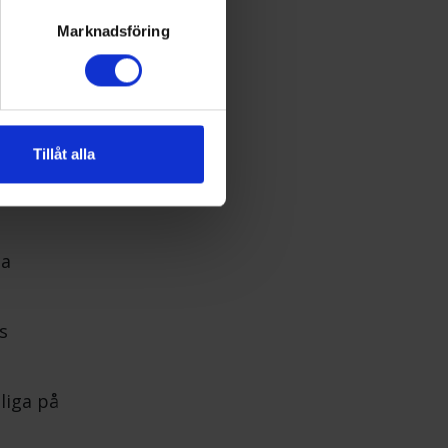
Marknadsföring
ligt Heat
rmation
Tillåt alla
e
ta
s
liga på