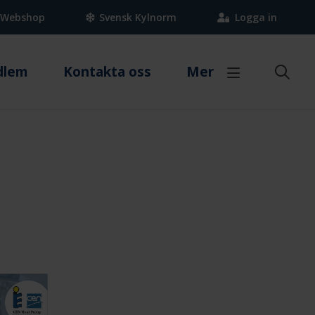
Webshop
Svensk Kylnorm
Logga in
dlem
Kontakta oss
Mer
Branschregler
Om värmepumpar
pstekniker
Kyla
Fakta om värmepumpar
umpstekniker?
Svensk Kylnorm
Villa
ker
Kommersiell kyla
Fastighet
Köldmedier
Certifiering & Kvalitet
Myndighetskrav
Besparingskalkyl