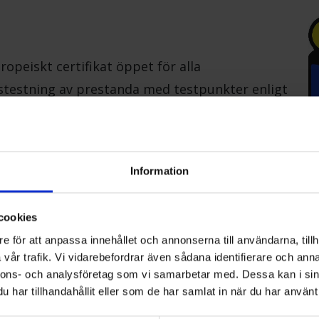
ropeiskt certifikat öppet för alla
stestning av prestanda med testpunkter enligt
EU-förordning 813/2013 och 814/2013); initial
h årlig omtestning.
de fabrikskontroller och kontroller av
ntering
Information
arent och starkt system för att skapa förtroende på
n
cookies
acceptans bland alla deltagande certifieringsorgan
e för att anpassa innehållet och annonserna till användarna, tillh
rgång från de nuvarande certifieringssystemen: EHP
vår trafik. Vi vidarebefordrar även sådana identifierare och anna
el, MCS i Storbritannien, NF PAC i Frankrike och LCP
nnons- och analysföretag som vi samarbetar med. Dessa kan i sin
har tillhandahållit eller som de har samlat in när du har använt 
ltar