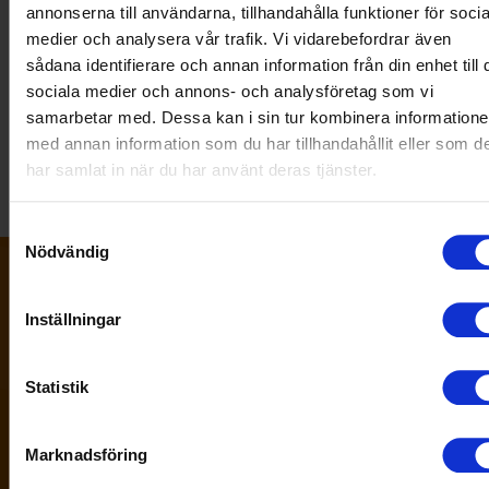
annonserna till användarna, tillhandahålla funktioner för socia
medier och analysera vår trafik. Vi vidarebefordrar även
sådana identifierare och annan information från din enhet till 
Allmänt
sociala medier och annons- och analysföretag som vi
samarbetar med. Dessa kan i sin tur kombinera information
med annan information som du har tillhandahållit eller som d
har samlat in när du har använt deras tjänster.
Samtyckesval
Nödvändig
Inställningar
Genvägar
Statistik
Frågor & svar
Marknadsföring
Bli medlem