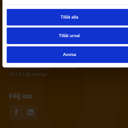
Nyheter & Statistik
Tillåt alla
Kontakta oss
Tillåt urval
Kontakta oss
Besöksadress
Avvisa
Svenska Kyl & Värmepumpföreningen
Gustavslundsvägen 135, 6 tr
167 51 Bromma
Följ oss