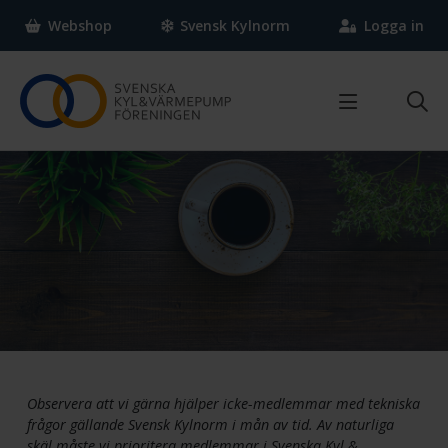
Webshop
Svensk Kylnorm
Logga in
Om SKVP
Vad gör Svenska Kyl & Värmepumpföreningen?
Vi som jobbar här
FAQ
Kontakta oss
Press
Medlem
Nyheter & Statistik
Bli medlem
Aktiviteter
Observera att vi gärna hjälper icke-medlemmar med
tekniska
Varför bli medlem?
Nyheter
frågor gällande Svensk Kylnorm i mån av tid. Av
naturliga
Medlemsförmåner
Tidningen Klimat
skäl måste vi prioritera medlemmar i Svenska Kyl
&