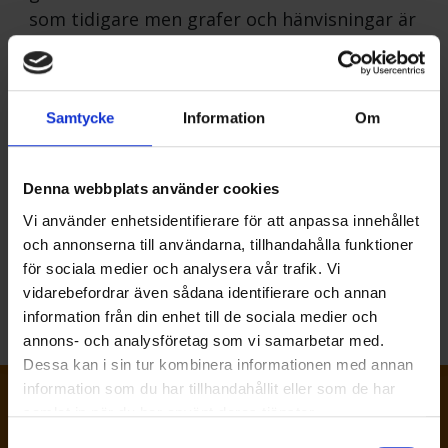
Våra medlemmar
Statistik
som tidigare men grafer och hänvisningar är
Jobb & Utbildning
uppdaterade.
Varför bli kyl-och värmepumpstekniker
Vad gör en kyl- och värmepumpstekniker?
Samtycke
Information
Om
Bli Kyl- och värmepumptekniker
Våra yrkesambassadörer
Branschregler
Om värmepumpar
Denna webbplats använder cookies
Vi använder enhetsidentifierare för att anpassa innehållet
Kyla
Fakta om värmepumpar
och annonserna till användarna, tillhandahålla funktioner
Svensk Kylnorm
Villa
för sociala medier och analysera vår trafik. Vi
Kommersiell kyla
Fastighet
Vägledning vid val av köldmedium v3.0.pdf
vidarebefordrar även sådana identifierare och annan
Köldmedier
Certifiering & Kvalitet
information från din enhet till de sociala medier och
Myndighetskrav
Besparingskalkyl
annons- och analysföretag som vi samarbetar med.
Dessa kan i sin tur kombinera informationen med annan
information som du har tillhandahållit eller som de har
samlat in när du har använt deras tjänster.
Samtyckesval