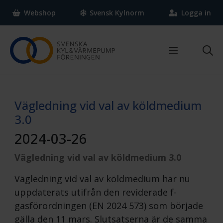
Webshop
Svensk Kylnorm
Logga in
Om SKVP
Vad gör Svenska Kyl & Värmepumpföreningen?
Vägledning vid val av köldmedium
Vi som jobbar här
3.0
FAQ
2024-03-26
Kontakta oss
Press
Vägledning vid val av köldmedium 3.0
Medlem
Nyheter & Statistik
Vägledning vid val av köldmedium har nu
Bli medlem
Aktiviteter
uppdaterats utifrån den reviderade f-
Varför bli medlem?
Nyheter
gasförordningen (EN 2024 573) som började
Medlemsförmåner
Tidningen Klimat
gälla den 11 mars. Slutsatserna är de samma