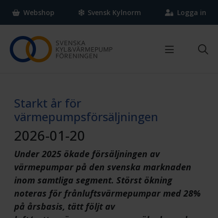
Webshop
Svensk Kylnorm
Logga in
Om SKVP
Vad gör Svenska Kyl & Värmepumpföreningen?
Starkt år för
Vi som jobbar här
värmepumpsförsäljningen
FAQ
2026-01-20
Kontakta oss
Press
Under 2025 ökade försäljningen av
Medlem
Nyheter & Statistik
värmepumpar på den svenska marknaden
inom samtliga segment. Störst ökning
Bli medlem
Aktiviteter
noteras för frånluftsvärmepumpar med 28%
Varför bli medlem?
Nyheter
på årsbasis, tätt följt av
Medlemsförmåner
Tidningen Klimat