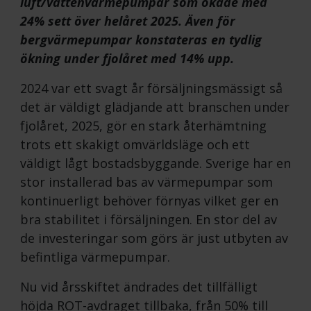
luft/vattenvärmepumpar som ökade med
Våra medlemmar
Statistik
24% sett över helåret 2025. Även för
Jobb & Utbildning
bergvärmepumpar konstateras en tydlig
Varför bli kyl-och värmepumpstekniker
ökning under fjolåret med 14% upp.
Vad gör en kyl- och värmepumpstekniker?
2024 var ett svagt år försäljningsmässigt så
Bli Kyl- och värmepumptekniker
det är väldigt glädjande att branschen under
Våra yrkesambassadörer
fjolåret, 2025, gör en stark återhämtning
Branschregler
Om värmepumpar
trots ett skakigt omvärldsläge och ett
Kyla
Fakta om värmepumpar
väldigt lågt bostadsbyggande. Sverige har en
Svensk Kylnorm
Villa
stor installerad bas av värmepumpar som
Kommersiell kyla
Fastighet
kontinuerligt behöver förnyas vilket ger en
Köldmedier
Certifiering & Kvalitet
bra stabilitet i försäljningen. En stor del av
Myndighetskrav
Besparingskalkyl
de investeringar som görs är just utbyten av
befintliga värmepumpar.
Nu vid årsskiftet ändrades det tillfälligt
höjda ROT-avdraget tillbaka, från 50% till