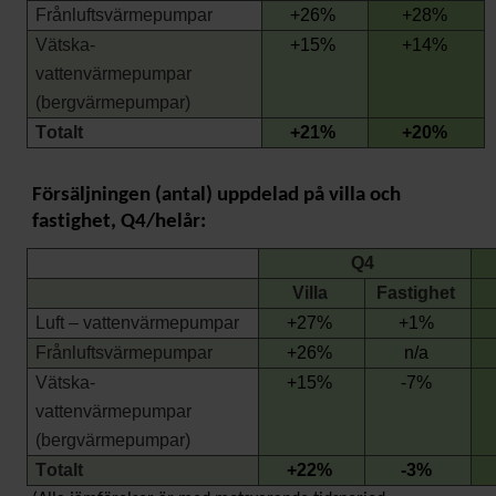
Frånluftsvärmepumpar
+26
%
+28
%
Vätska-
+1
5
%
+1
4
%
vattenvärmepumpar
(bergvärmepumpar)
Totalt
+
2
1
%
+20
%
Försäljningen
(antal)
uppdelad på villa och
fastighet, Q
4
/
helår
:
Q4
Villa
Fastighet
Luft – vattenvärmepumpar
+
2
7
%
+
1
%
Frånluftsvärmepumpar
+26
%
n/a
Vätska-
+15
%
-7
%
vattenvärmepumpar
(bergvärmepumpar)
Totalt
+
2
2
%
-
3
%