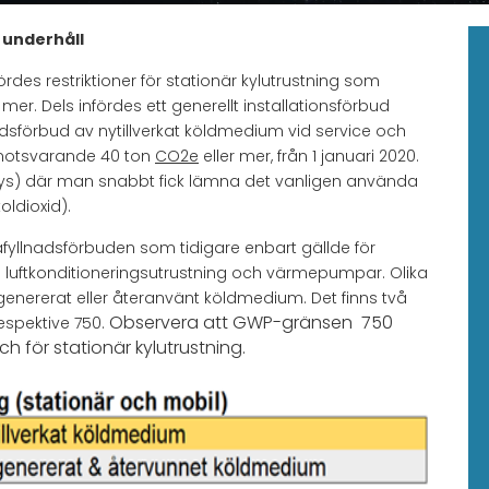
 underhåll
nfördes restriktioner för stationär kylutrustning som
er. Dels infördes ett generellt installationsförbud
sförbud av nytillverkat köldmedium vid service och
 motsvarande 40 ton
CO2e
eller mer, från 1 januari 2020.
/frys) där man snabbt fick lämna det vanligen använda
oldioxid).
åfyllnadsförbuden som tidigare enbart gällde för
ven luftkonditioneringsutrustning och värmepumpar. Olika
egenererat eller återanvänt köldmedium. Det finns två
Observera att GWP-gränsen 750
espektive 750.
h för stationär kylutrustning.