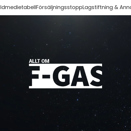
ldmedietabell
Försäljningsstopp
Lagstiftning & Ann