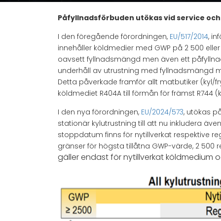
Påfyllnadsförbuden utökas vid service och
I den föregående förordningen,
EU/517/2014
, i
innehåller köldmedier med GWP på 2 500 eller m
oavsett fyllnadsmängd men även ett påfyllnad
underhåll av utrustning med fyllnadsmängd
Detta påverkade framför allt matbutiker (kyl
köldmediet R404A till förmån för främst R744 (k
I den nya förordningen,
EU/2024/573
, utökas p
stationär kylutrustning till att nu inkludera ä
stoppdatum finns för nytillverkat respektive r
gränser för högsta tillåtna GWP-värde, 2 500 r
gäller endast för nytillverkat köldmedium oc